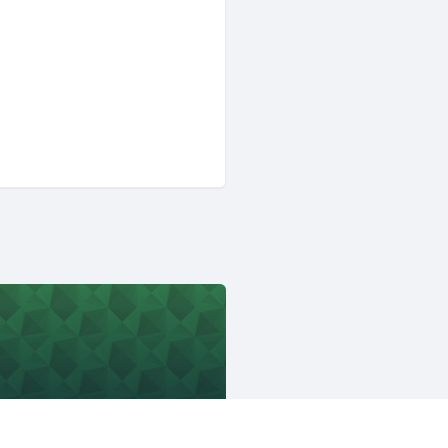
JAWS-UG
17521人