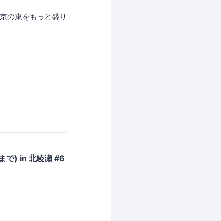
東京の東をもっと盛り
) in 北綾瀬 #6